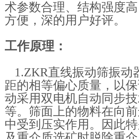
术参数合理、结构强度高
方便，深的用户好评。
工作原理：
1.ZKR直线振动筛振
距的相等偏心质量，以保
动采用双电机自动同步技
等。筛面上的物料在向前
中受到压实作用。因此特
及重介质选矿时脱除重介