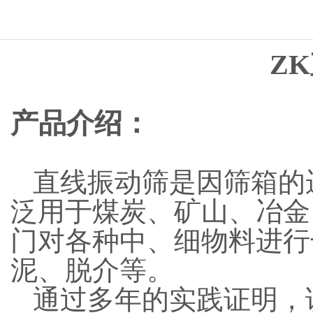
ZK
产品介绍
：
直线振动筛是因筛箱的
泛用于煤炭、矿山、冶金
门对各种中、细物料进行
泥、脱介等。
通过多年的实践证明，