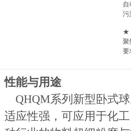
自
污
★
聚
要
性能与用途
QHQM
系列新型卧式球
适应性强，可应用于化工