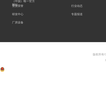
（中国）唯一官方
网站
资质荣誉
行业动态
研发中心
专题报道
厂房设备
版权所有©世