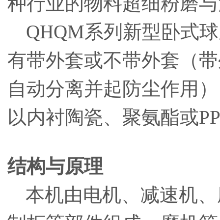
种行业的物料超细粉磨
与
QHQM
系列新型卧式球
有
带外套或不带外套（带
自动分离并起防尘作用）
以内衬陶瓷、聚
氨酯或
P
结构与原理
本机由电机、减速机、