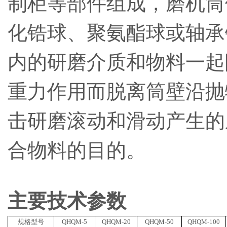
制柜等部件组成，磨机筒
化锆球、聚氨酯球或轴承
内的研磨介质和物料一起
重力作用而脱离筒壁沿抛
击研磨滚动和滑动产生的
合物料的目的。
主要技术参数
规格型号
QHQM-5
QHQM-20
QHQM-50
QHQM-100