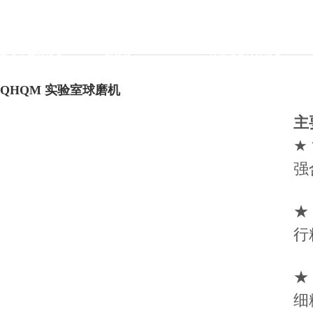
重选设备 / 矿物分选
振动筛 / 分级设备
矿物擦洗 / 洗砂设备
整条生产线设备
磁选机
给料机及输送设备
QHQM 实验室球磨机
主
★
强
★
行
★
细