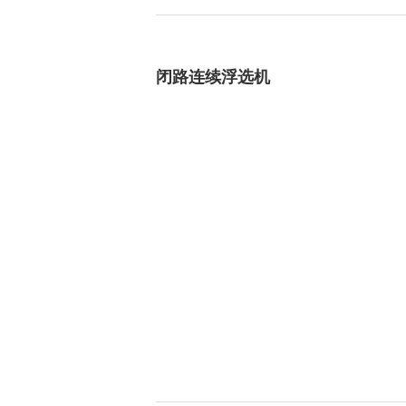
整条生产线设备
磁选机
闭路连续浮选机