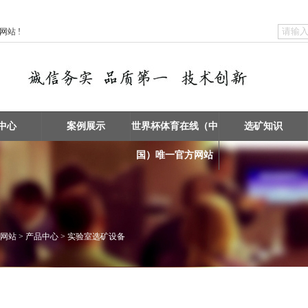
站 !
中心
案例展示
世界杯体育在线（中
选矿知识
国）唯一官方网站
网站
> 产品中心 > 实验室选矿设备
矿物擦洗 / 洗砂设备
浮选机 / 搅拌桶设备
破碎设备 / 磨矿设备