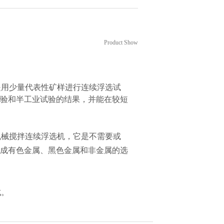
设备
Product Show
是用少量代表性矿样进行连续浮选试
验和半工业试验的结果，并能在较短
机械搅拌连续浮选机，它是不需要或
成有色金属、黑色金属和非金属的选
成。