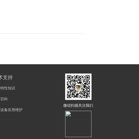
术支持
物特性知识
矿百科
微信扫描关注我们
矿设备应用维护