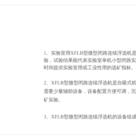
给料机及输送设备
电子垃圾处理设备
泵类及其它辅助选矿
1、实验室用XFLB型微型闭路连续浮选机
验，试验结果能代表实验室单机小型闭路实
时间提供实验室用或工业性用的选矿指标。
2、XFLB型微型闭路连续浮选机是自吸式
需要少量辅助设备，设备配置方便可调，完
矿实验。
3、XFLB型微型闭路连续浮选机的设备组