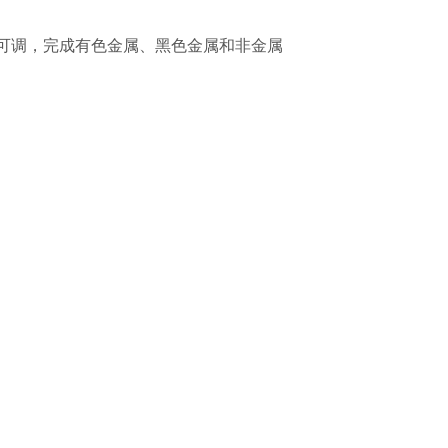
可调，完成有色金属、黑色金属和非金属