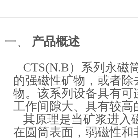
一、
产品概述
CTS(N.B）系列
的强磁性矿物，或者除
物。该系列设备具有可
工作间隙大、具有较高
其原理是当矿浆进入
在圆筒表面，弱磁性和