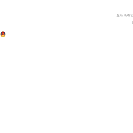
版权所有©世