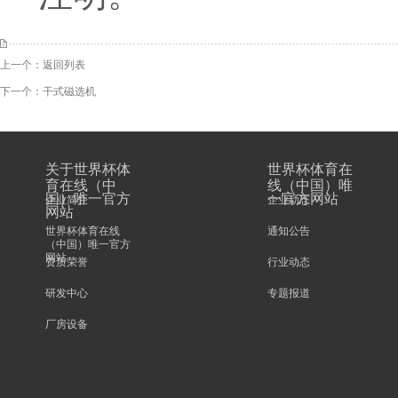
上一个：
返回列表
下一个：
干式磁选机
关于世界杯体
世界杯体育在
育在线（中
线（中国）唯
国）唯一官方
一官方网站
企业简介
企业动态
网站
世界杯体育在线
通知公告
（中国）唯一官方
网站
资质荣誉
行业动态
研发中心
专题报道
厂房设备