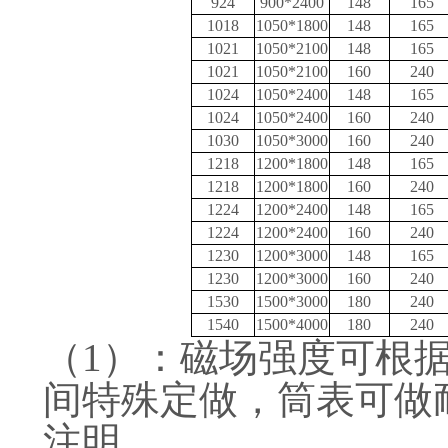
924
900*2400
148
165
1018
1050*1800
148
165
1021
1050*2100
148
165
1021
1050*2100
160
240
1024
1050*2400
148
165
1024
1050*2400
160
240
1030
1050*3000
160
240
1218
1200*1800
148
165
1218
1200*1800
160
240
1224
1200*2400
148
165
1224
1200*2400
160
240
1230
1200*3000
148
165
1230
1200*3000
160
240
1530
1500*3000
180
240
1540
1500*4000
180
240
（1）
：磁场强度可根
间特殊定做，筒表可做
注明。