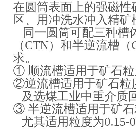
在圆筒表面上的强磁性
区、用冲洗水冲入精矿
同一圆筒可配三种槽
（CTN）和半逆流槽（
求。
①
顺流槽适用于矿石粒
②逆流槽适用于矿石粒
及选煤工业中重介质
③
半逆流槽适用于矿石
尤其适用粒度为0.15