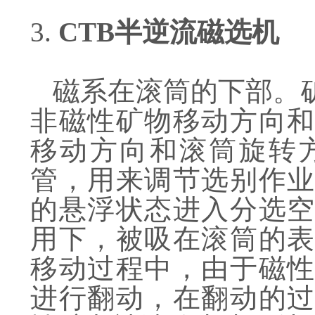
3.
CTB半逆流磁选机
磁系在滚筒的下部。
非磁性矿物移动方向和
移动方向和滚筒旋转
管，用来调节选别作业
的悬浮状态进入分选空
用下，被吸在滚筒的表
移动过程中，由于磁性
进行翻动，在翻动的过