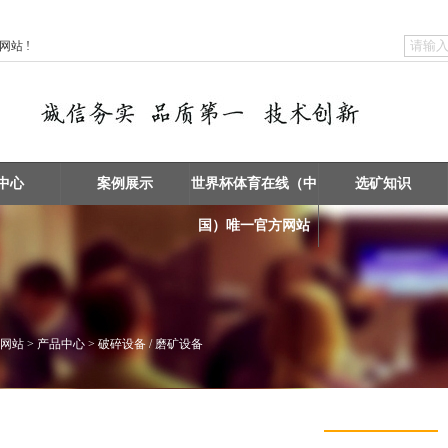
站 !
中心
案例展示
世界杯体育在线（中
选矿知识
国）唯一官方网站
网站
> 产品中心 > 破碎设备 / 磨矿设备
矿物擦洗 / 洗砂设备
浮选机 / 搅拌桶设备
破碎设备 / 磨矿设备