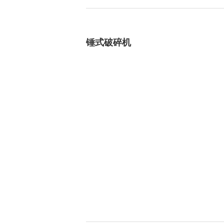
整条生产线设备
磁选机
锤式破碎机