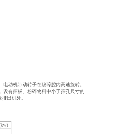
。电动机带动转子在破碎腔内高速旋转。
，设有筛板、粉碎物料中小于筛孔尺寸的
板排出机外。
kw)
1