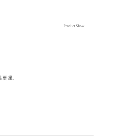
设备
Product Show
性更强。