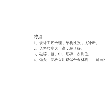
给料机及输送设备
电子垃圾处理设备
泵类及其它辅助选矿
特点
1、设计工艺合理，结构性强，抗冲击。
2、入料粒度大，
高，粒形好。
3、破碎，粗、中、细碎一次到位。
4、锤头、筛板采用铬锰合金材料，
、耐磨