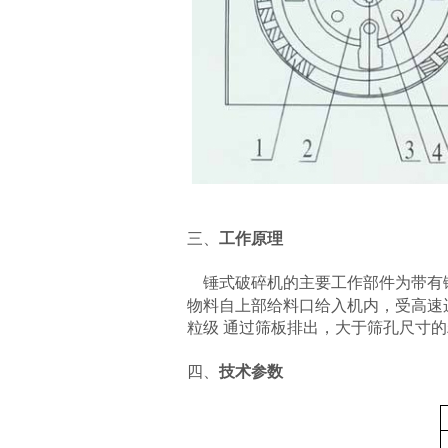
三、
工作原理
锤式破碎机的主要工作部件为带有
物料自上部给料口给入机内，受高速
粒级 通过筛板排出，大于筛孔尺寸的
四、
技术参数