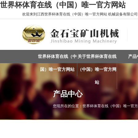
世界杯体育在线（中国）唯一官方网站
欢迎来到江西世界杯体育在线（中国）唯一官方网站 机械设备有限公司网
世界杯体育在线（中
关于世界杯体育在线
产品
国）唯一官方网站
（中国）唯一官方网
站
产品中心
您现所在的位置：
世界杯体育在线（中国）唯一官方
重选设备 / 矿物分选
振动筛 / 分级设备