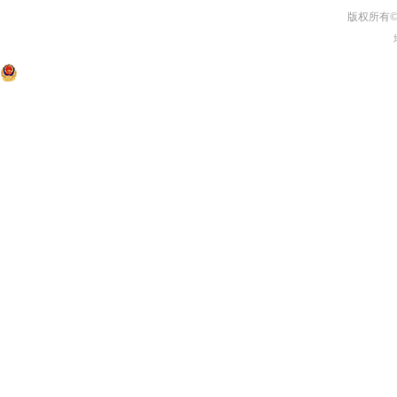
版权所有©世