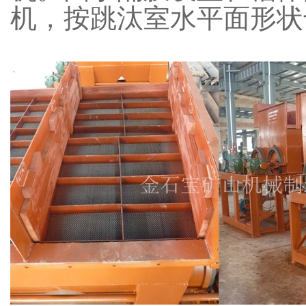
机，按跳汰室水平面形状