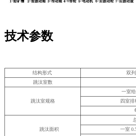
技术参数
结构形式
双列
跳汰室数
一室给
跳汰室规格
四室排
总
跳汰面积
一室 0.