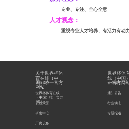
专业、专注、全心全意
人才观念：
重视专业人才培养、有活力有动
关于世界杯体
世界杯体
育在线（中
线（中国
国）唯一官方
一官方网
企业简介
企业动态
网站
世界杯体育在线
通知公告
（中国）唯一官方
网站
资质荣誉
行业动态
研发中心
专题报道
厂房设备