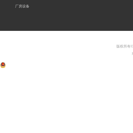
厂房设备
版权所有©世