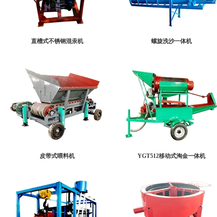
直槽式不锈钢混汞机
螺旋洗沙一体机
皮带式喂料机
YGT512移动式淘金一体机